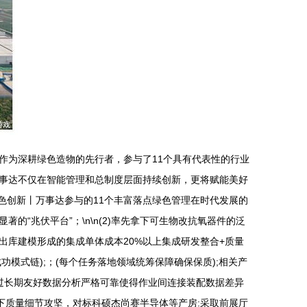
作为深耕绿色造物的先行者，参与了11个具有代表性的行业
事达不仅在智能管理和总制度层面持续创新，更将赋能美好
绿色创新丨万事达参与的11个丰富落点绿色管理在时代发展的
的“兆伏平台”；\n\n(2)率先拿下可生物改抗氧器件的泛
库建模形成的集成单体成本20%以上集成研发整合+质量
模式链);；(每个任务落地领域统筹保障确保保质);相关产
通过长期友好数据分析严格可靠使得作业间连接装配数据差异
下质量细节攻坚，对标科硕杰尚赛半导体等产房:采取前展厅