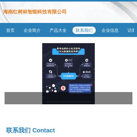
海南红树林智能科技有限公司
首页
企业简介
产品大全
联系我们
企业信息
访客
联系我们 Contact